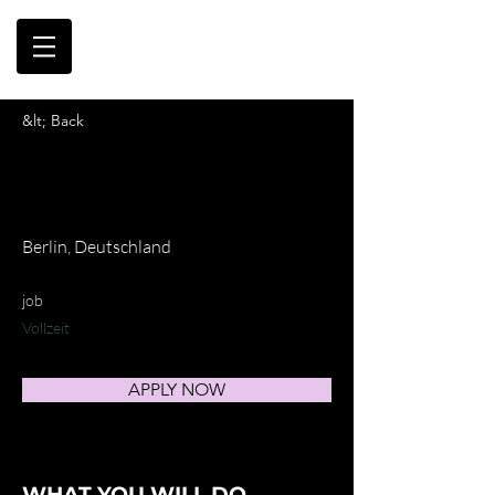
&lt; Back
SNEAKER
INGENIEUR:IN M/W/D
Berlin, Deutschland
job
Vollzeit
APPLY NOW
WHAT YOU WILL DO