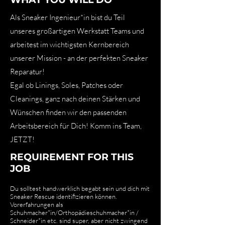
Als Sneaker Ingenieur*in bist du Teil
unseres großartigen Werkstatt Teams und
arbeitest im wichtigsten Kernbereich
unserer Mission - an der perfekten Sneaker
Reparatur!
Egal ob Linings, Soles, Patches oder
Cleanings, ganz nach deinen Stärken und
Wünschen finden wir den passenden
Arbeitsbereich für Dich! Komm ins Team,
JETZT!
REQUIREMENT FOR THIS
JOB
Du solltest handwerklich begabt sein und dich mit
Sneaker Rescue identifizieren können.
Vorerfahrungen als
Schuhmacher*in/Orthopädieschuhmacher*in /
Schneider*in etc. sind super, aber nicht zwingend